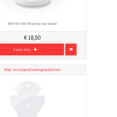
BE9165 Visit flitslamp kap blauw
€
18,50
meer info
Wek- en waarschuwingssystemen