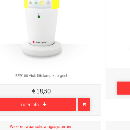
BE9166 Visit flitslamp kap geel
€
18,50
meer info
Wek- en waarschuwingssystemen