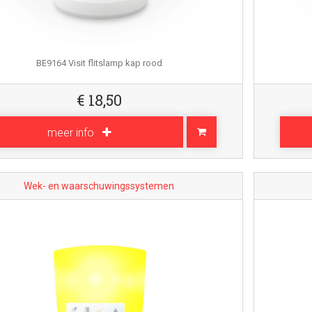
BE9164 Visit flitslamp kap rood
€
18,50
meer info
Wek- en waarschuwingssystemen