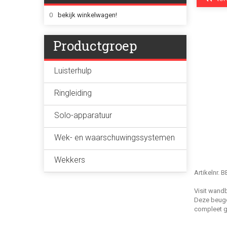
0
bekijk winkelwagen!
Productgroep
Luisterhulp
Ringleiding
Solo-apparatuur
Wek- en waarschuwingssystemen
Wekkers
Artikelnr. 
Visit wand
Deze beugel
compleet g