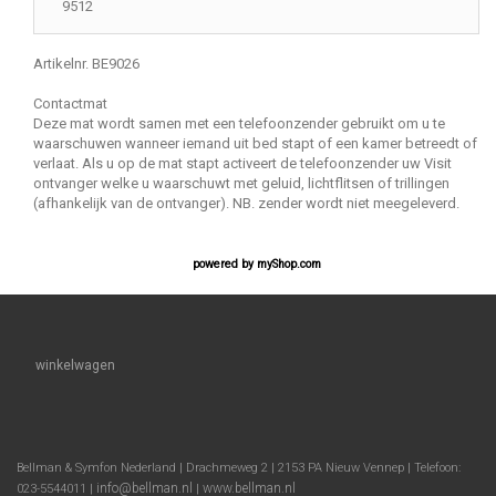
9512
Artikelnr. BE9026
Contactmat
Deze mat wordt samen met een telefoonzender gebruikt om u te
waarschuwen wanneer iemand uit bed stapt of een kamer betreedt of
verlaat. Als u op de mat stapt activeert de telefoonzender uw Visit
ontvanger welke u waarschuwt met geluid, lichtflitsen of trillingen
(afhankelijk van de ontvanger). NB. zender wordt niet meegeleverd.
powered by
myShop.com
winkelwagen
Bellman & Symfon Nederland | Drachmeweg 2 | 2153 PA Nieuw Vennep | Telefoon:
info@bellman.nl
www.bellman.nl
023-5544011 |
|