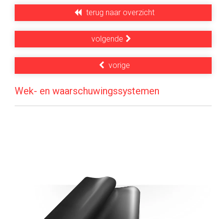
terug naar overzicht
volgende
vorige
Wek- en waarschuwingssystemen