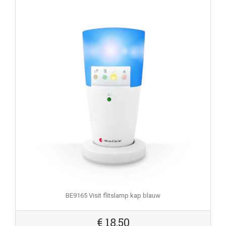
BE9165 Visit flitslamp kap blauw
€
18,50