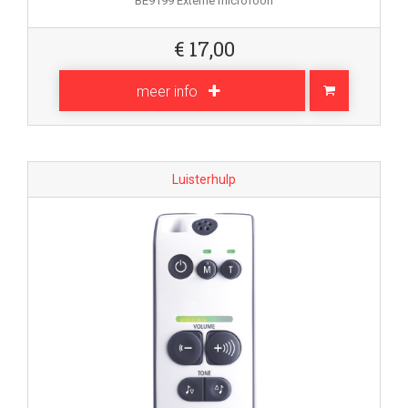
BE9199 Externe microfoon
€
17,00
meer info
Luisterhulp