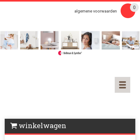
0
algemene voorwaarden
Toggle
navigatio
winkelwagen