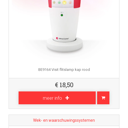
BE9164 Visit flitslamp kap rood
€
18,50
meer info
Wek- en waarschuwingssystemen