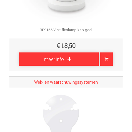
BE9166 Visit flitslamp kap geel
€
18,50
meer info
Wek- en waarschuwingssystemen