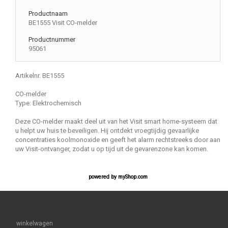
Productnaam
BE1555 Visit CO-melder
Productnummer
95061
Artikelnr. BE1555
CO-melder
Type: Elektrochemisch
Deze CO-melder maakt deel uit van het Visit smart home-systeem dat
u helpt uw huis te beveiligen. Hij ontdekt vroegtijdig gevaarlijke
concentraties koolmonoxide en geeft het alarm rechtstreeks door aan
uw Visit-ontvanger, zodat u op tijd uit de gevarenzone kan komen.
powered by
myShop.com
winkelwagen