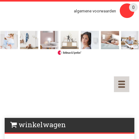
0
algemene voorwaarden
Toggle
navigatio
winkelwagen